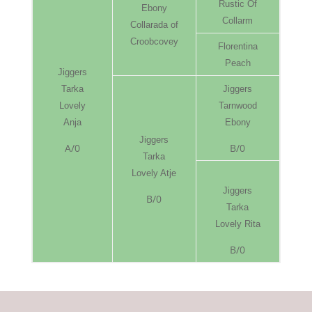
Rustic Of
Ebony
Collarm
Collarada of
Croobcovey
Florentina
Peach
Jiggers
Tarka
Jiggers
Lovely
Tarnwood
Anja
Ebony
Jiggers
A/0
B/0
Tarka
Lovely Atje
Jiggers
B/0
Tarka
Lovely Rita
B/0