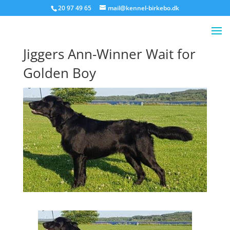
20 97 49 65
mail@kennel-birkebo.dk
Jiggers Ann-Winner Wait for
Golden Boy