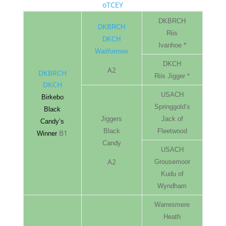
oTCEY
DKBRCH
DKBRCH
Riis
DKCH
Ivanhoe *
Waitformee
DKCH
A2
DKBRCH
Riis Jigger *
DKCH
USACH
Birkebo
Springgold’s
Black
Jiggers
Jack of
Candy’s
Black
Fleetwood
B1
Winner
Candy
USACH
A2
Grousemoor
Kudu of
Wyndham
Warresmere
Heath