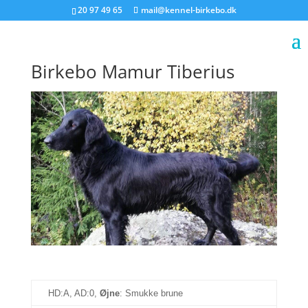
20 97 49 65
mail@kennel-birkebo.dk
Birkebo Mamur Tiberius
HD:A, AD:0,
Øjne
: Smukke brune