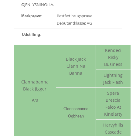
ØJENLYSNING
: I.A.
Bestået brugsprøve
Markprøve
:
Debutantklasse: VG
Udstilling
:
Kendeci
Risky
Black Jack
Business
Clann Na
Banna
Lightning
Clannabanna
Jack Flash
Black Jigger
Spera
Brescia
A/0
Falco At
Clannnabanna
Kinelarty
Ogbhean
Harvyhills
Cascade