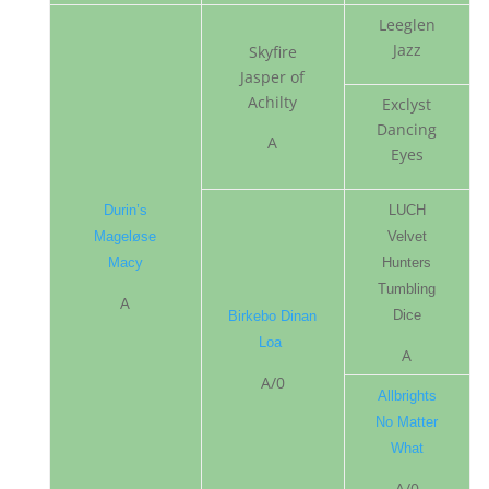
Leeglen
Jazz
Skyfire
Jasper of
Achilty
Exclyst
Dancing
A
Eyes
Durin’s
LUCH
Mageløse
Velvet
Macy
Hunters
Tumbling
A
Dice
Birkebo Dinan
Loa
A
A/0
Allbrights
No Matter
What
A/0